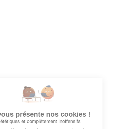
Dashboard
Mes alertes
Mes favoris
EMPLOYEURS
Tous les employeurs
Dashboard
Poster un Job
Ajouter mon salon
À PROPOS
Ajouter mon salon
CGU