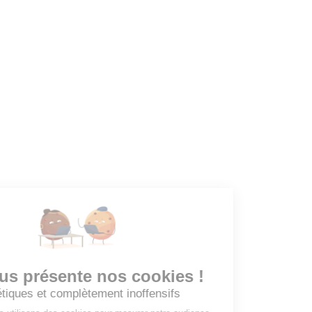
Dashboard
Mes alertes
Mes favoris
EMPLOYEURS
Tous les employeurs
Dashboard
Poster un Job
Ajouter mon salon
À PROPOS
Ajouter mon salon
CGU