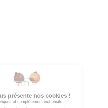
Dashboard
Mes alertes
Mes favoris
EMPLOYEURS
Tous les employeurs
Dashboard
Poster un Job
Ajouter mon salon
À PROPOS
Ajouter mon salon
CGU