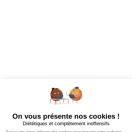
Dashboard
Mes alertes
Mes favoris
EMPLOYEURS
Tous les employeurs
Dashboard
Poster un Job
Ajouter mon salon
À PROPOS
Ajouter mon salon
CGU