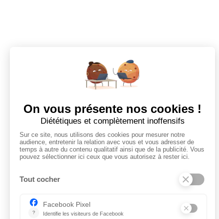
CANDIDATS
Toutes les annonces
Dashboard
Votre prochaine aventure commence
ici !
Mes alertes
Mes favoris