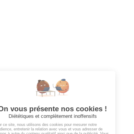
Votre prochaine aventure commence ici !
CANDIDATS
Toutes les annonces
Dashboard
Mes alertes
Mes favoris
EMPLOYEURS
Tous les employeurs