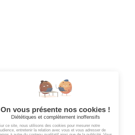
Votre prochaine aventure commence ici !
CANDIDATS
Toutes les annonces
Dashboard
Mes alertes
Mes favoris
EMPLOYEURS
Tous les employeurs