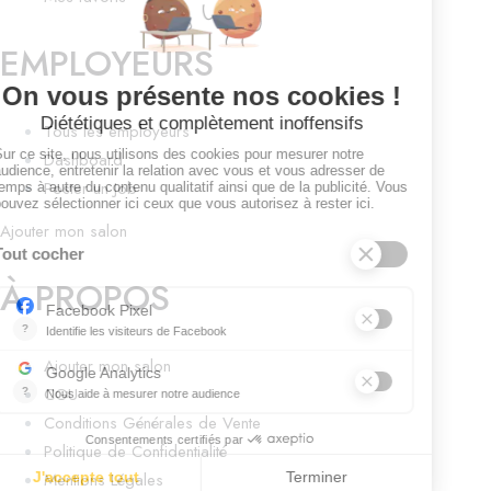
EMPLOYEURS
Tous les employeurs
Dashboard
Poster un Job
Ajouter mon salon
À PROPOS
Ajouter mon salon
CGU
Conditions Générales de Vente
Politique de Confidentialité
Mentions Légales