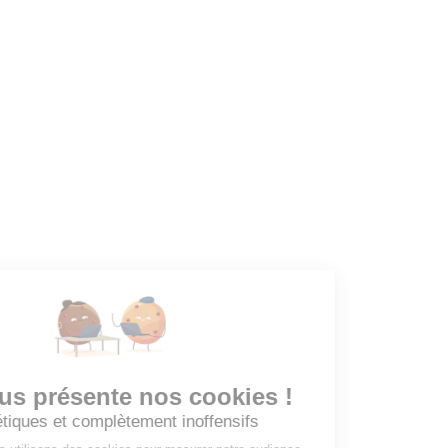
Dashboard
Mes alertes
Mes favoris
EMPLOYEURS
Tous les employeurs
Dashboard
Poster un Job
Ajouter mon salon
À PROPOS
Ajouter mon salon
CGU