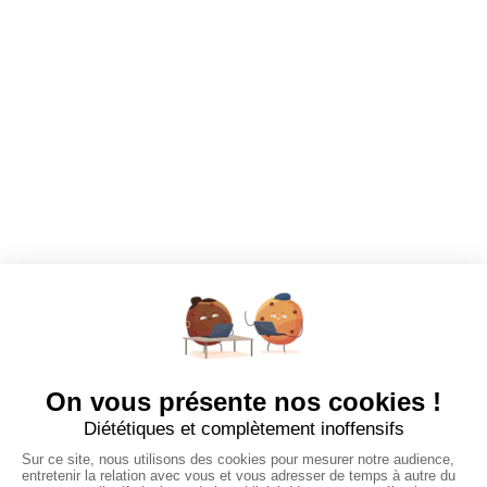
Dashboard
Mes alertes
Mes favoris
EMPLOYEURS
Tous les employeurs
Dashboard
Poster un Job
Ajouter mon salon
À PROPOS
Ajouter mon salon
CGU