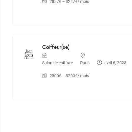
2857
€
–
3247
€
/ mois
Coiffeur(se)
Salon de coiffure
Paris
avril 6, 2023
2300
€
–
3200
€
/ mois