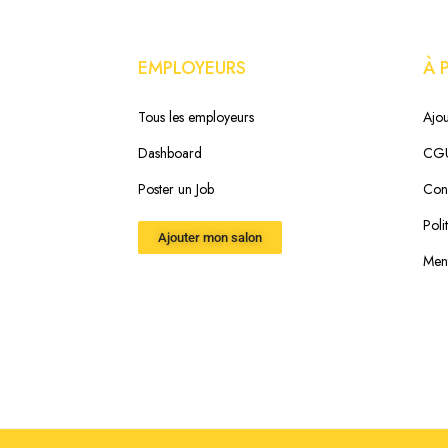
EMPLOYEURS
À 
Tous les employeurs
Ajou
Dashboard
CG
Poster un Job
Cond
Poli
Ajouter mon salon
Ment