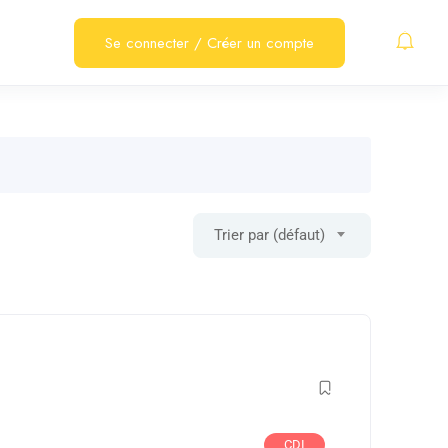
Se connecter
/
Créer un compte
Trier par (défaut)
CDI