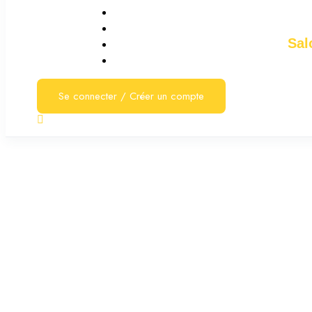
Sal
Se connecter
/
Créer un compte
Coiffeur(se)
Salon de coiffure
Pau
janvier 22, 2024