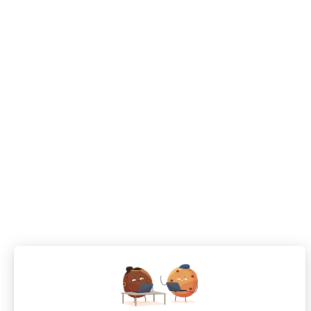
Salon de coiffure
La Ferté-Bernard
CDI
Votre prochaine aventure commence ici !
CANDIDATS
Toutes les annonces
Dashboard
Mes alertes
Mes favoris
EMPLOYEURS