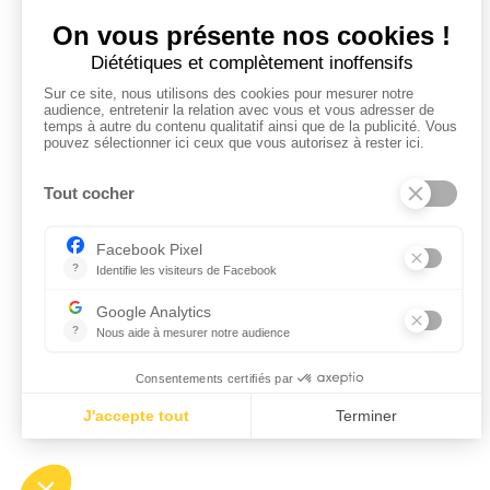
Tous les employeurs
Dashboard
Poster un Job
Ajouter mon salon
À PROPOS
Ajouter mon salon
CGU
Conditions Générales de Vente
Politique de Confidentialité
Mentions Légales
Facebook
Instagram
Linkedin