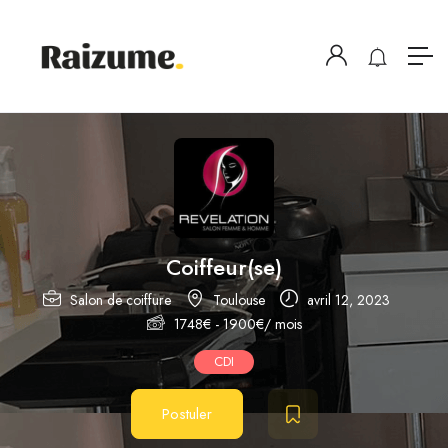
Coiffeur(se)
Salon de coiffure
Toulouse
avril 12, 2023
1748
€
-
1900
€
/ mois
CDI
Postuler