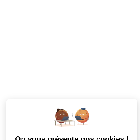
Catégorie:
Date de création:
Ville:
Réseaux Sociaux:
Votre prochaine aventure commence ici !
CANDIDATS
Toutes les annonces