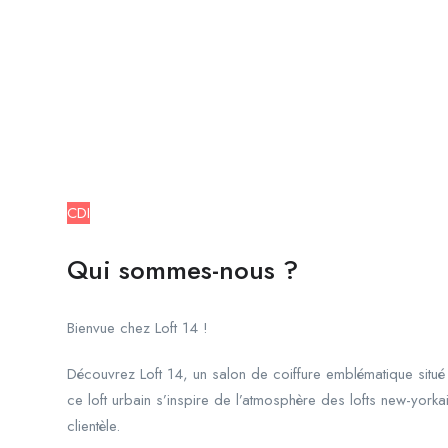
Coiffeur(se)
Salon de coiffure
Melun
juin 7, 2024
1800
€
-
2000
€
/ mois
CDI
Qui sommes-nous ?
Bienvue chez Loft 14 !
Découvrez Loft 14, un salon de coiffure emblématique si
ce loft urbain s’inspire de l’atmosphère des lofts new-york
clientèle.