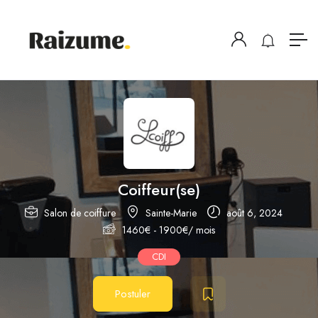
Coiffeur(se)
Salon de coiffure
Sainte-Marie
août 6, 2024
1460
€
-
1900
€
/ mois
CDI
Postuler