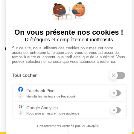
CANDIDATS
Toutes les annonces
Votre prochaine aventure commence ici !
Dashboard
Mes alertes
Mes favoris