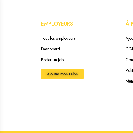
EMPLOYEURS
À 
Tous les employeurs
Ajou
Dashboard
CG
Poster un Job
Cond
Poli
Ajouter mon salon
Ment