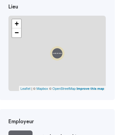
Lieu
+
−
Leaflet
| ©
Mapbox
©
OpenStreetMap
Improve this map
Employeur