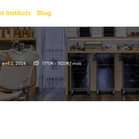
t Instituts
Blog
avril 2, 2024
1770
€
-
1820
€
/ mois