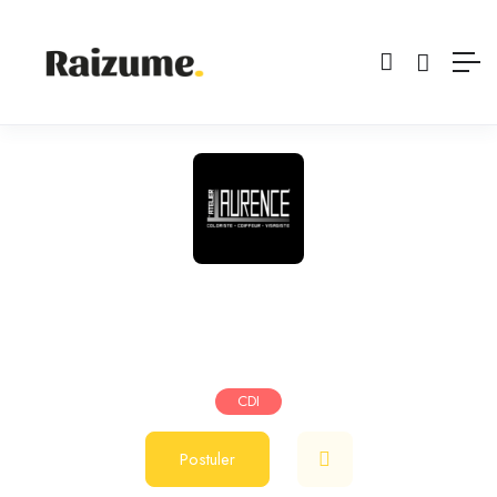
Coiffeur(se)
Salon de coiffure
Deuil la barre
septembre 26, 2024
2200
€
-
3300
€
/ mois
CDI
Postuler