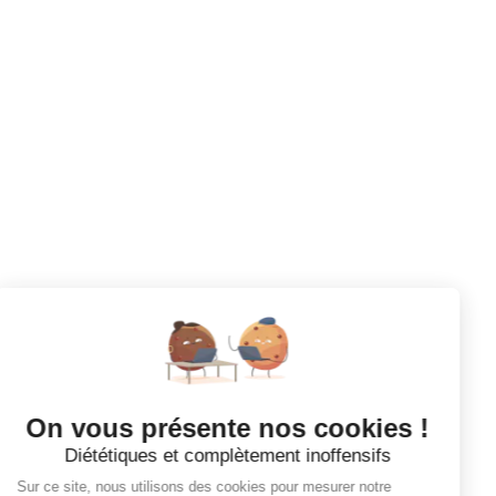
CDI
Votre prochaine aventure commence ici !
CANDIDATS
Toutes les annonces
Dashboard
Mes alertes
Mes favoris
EMPLOYEURS
Tous les employeurs