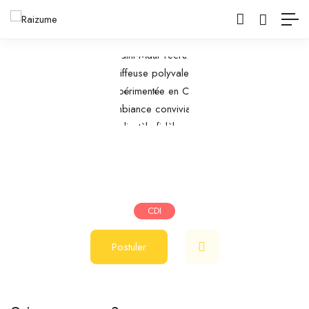
Coiffeur(se) polyvalent(e)
Salon de coiffure
Saint-Maur-des-Fossés
mars 25, 2026
2400
€
/ mois
CDI
Postuler