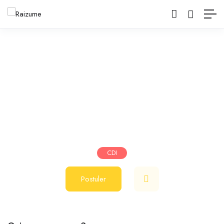
Coiffeur(se) Polyvalent(e)
Salon de coiffure
Vaires-sur-Marne
juin 24, 2025
1800
€
-
2200
€
/ mois
CDI
Postuler