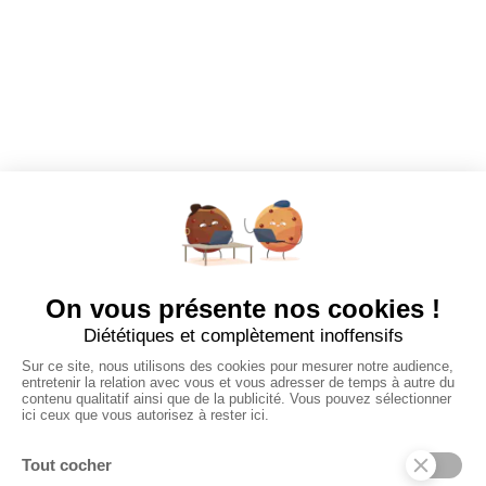
EMPLOYEURS
Tous les employeurs
Dashboard
Poster un Job
Ajouter mon salon
À PROPOS
Ajouter mon salon
CGU
Conditions Générales de Vente
Politique de Confidentialité
Mentions Légales