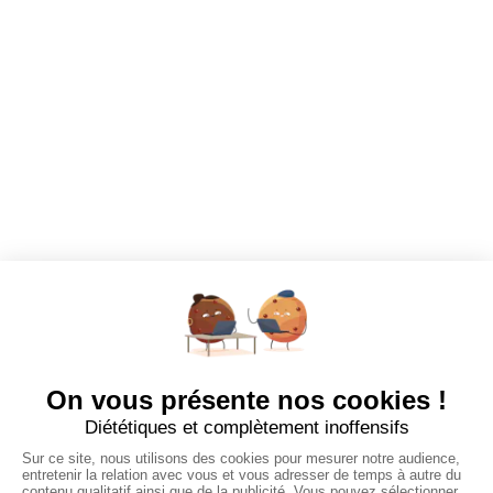
Mes alertes
Mes favoris
EMPLOYEURS
Tous les employeurs
Dashboard
Poster un Job
Ajouter mon salon
À PROPOS
Ajouter mon salon
CGU