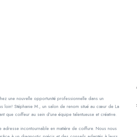
chez une nouvelle opportunité professionnelle dans un
s loin! Stéphanie M., un salon de renom situé au cœur de La
t que coiffeur au sein d’une équipe talentueuse et créative.
e adresse incontournable en matière de coiffure. Nous nous
grâce à un diagnostic précis et des conseils adaptés à leurs