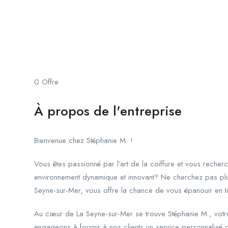
Stéphanie M.
Salon de Coiffure
La Seyne-sur-Mer
0
Offre
À propos de l'entreprise
Bienvenue chez Stéphanie M. !
Vous êtes passionné par l’art de la coiffure et vous recher
environnement dynamique et innovant? Ne cherchez pas plu
Seyne-sur-Mer, vous offre la chance de vous épanouir en tan
Au cœur de La Seyne-sur-Mer se trouve Stéphanie M., votr
engageons à fournir à nos clients un service personnalisé 