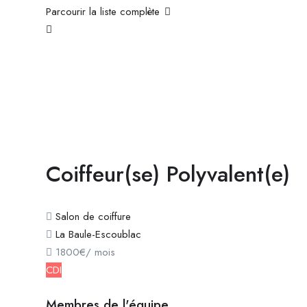
Parcourir la liste complète
Coiffeur(se) Polyvalent(e)
Salon de coiffure
La Baule-Escoublac
1800
€
/ mois
CDI
Membres de l'équipe