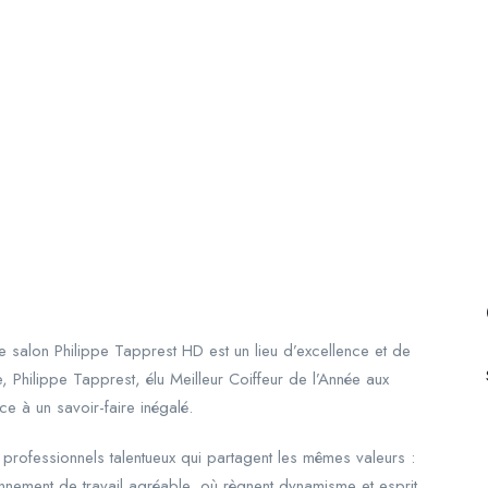
e salon Philippe Tapprest HD est un lieu d’excellence et de
 Philippe Tapprest, élu Meilleur Coiffeur de l’Année aux
ce à un savoir-faire inégalé.
 professionnels talentueux qui partagent les mêmes valeurs :
ronnement de travail agréable, où règnent dynamisme et esprit