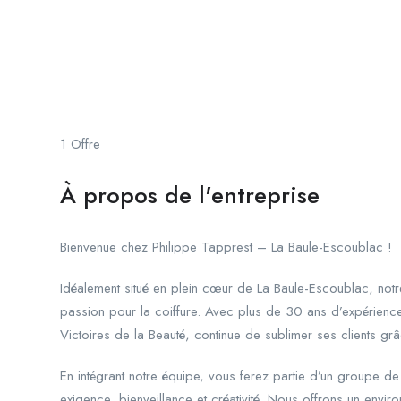
Philippe Tapprest
Salon de Coiffure
La Baule-Escoublac
1
Offre
À propos de l'entreprise
Bienvenue chez Philippe Tapprest – La Baule-Escoublac !
Idéalement situé en plein cœur de La Baule-Escoublac, notr
passion pour la coiffure. Avec plus de 30 ans d’expérience,
Victoires de la Beauté, continue de sublimer ses clients grâ
En intégrant notre équipe, vous ferez partie d’un groupe de
exigence, bienveillance et créativité. Nous offrons un envi