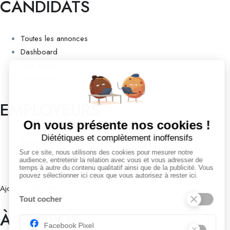
CANDIDATS
Toutes les annonces
Dashboard
Mes alertes
Mes favoris
EMPLOYEURS
Tous les employeurs
Dashboard
Poster un Job
Ajouter mon salon
À PROPOS