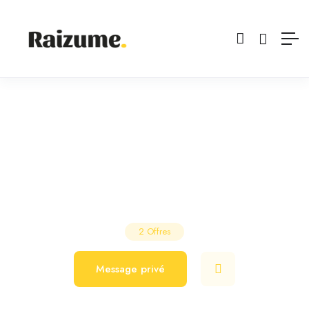
Galateau
Salon de Coiffure
Limoges
2
Offres
Message privé