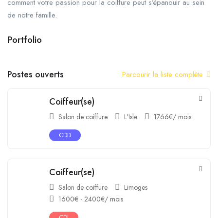
comment votre passion pour la coiffure peut s’épanouir au sein
de notre famille.
Portfolio
+3
Postes ouverts
Parcourir la liste complète
Coiffeur(se)
Salon de coiffure
L'Isle
1766
€
/ mois
CDD
Coiffeur(se)
Salon de coiffure
Limoges
1600
€
-
2400
€
/ mois
CDI