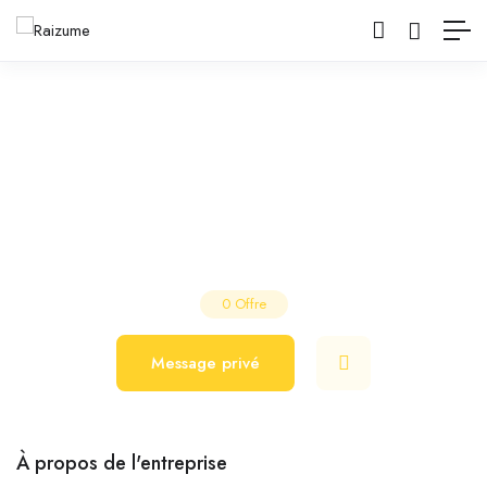
Mademoiselle Coiffure
Salon de Coiffure
La Roche-sur-Foron
0
Offre
Message privé
À propos de l'entreprise