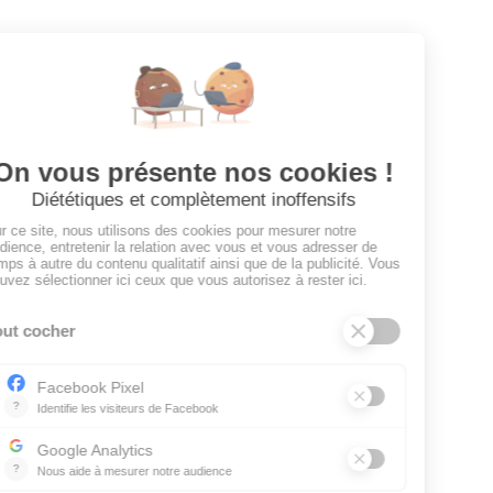
Toutes les annonces
Dashboard
Mes alertes
Mes favoris
EMPLOYEURS
Tous les employeurs
Dashboard
Poster un Job
Ajouter mon salon
À PROPOS
Ajouter mon salon
CGU