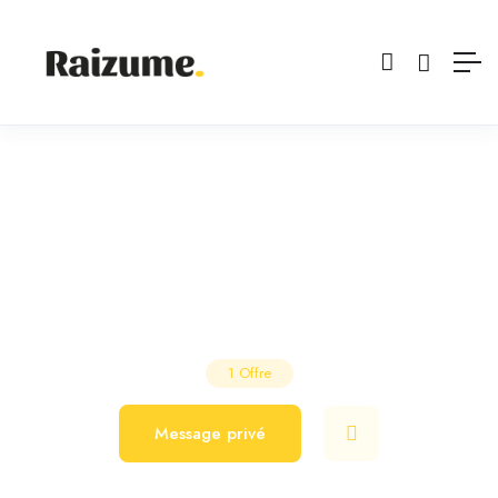
L’Atelier 2C
Salon de Coiffure
Le Verger
1
Offre
Message privé