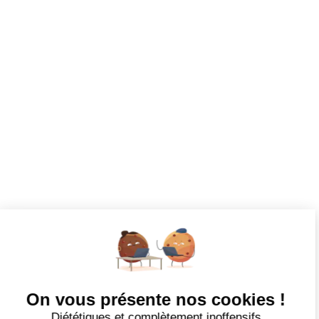
Toutes les annonces
Dashboard
Mes alertes
Mes favoris
EMPLOYEURS
Tous les employeurs
Dashboard
Poster un Job
Ajouter mon salon
À PROPOS
Ajouter mon salon