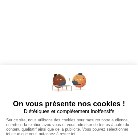
Mes alertes
Mes favoris
EMPLOYEURS
Tous les employeurs
Dashboard
Poster un Job
Ajouter mon salon
À PROPOS
Ajouter mon salon
CGU
Conditions Générales de Vente