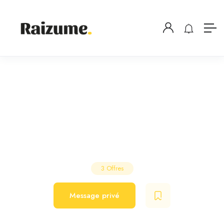
DUMONT
Salon de Coiffure
Paris
3
Offres
Message privé