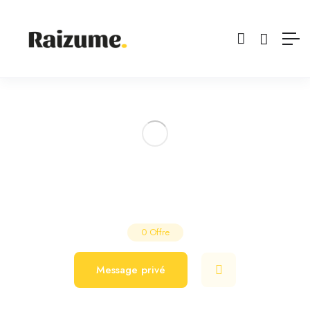
david&son Poisat
Salon de Coiffure
Poisat
0
Offre
Message privé