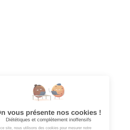
Coiffeuse
Votre prochaine aventure commence ici !
CANDIDATS
Toutes les annonces
Dashboard
Mes alertes
Mes favoris
EMPLOYEURS
Tous les employeurs