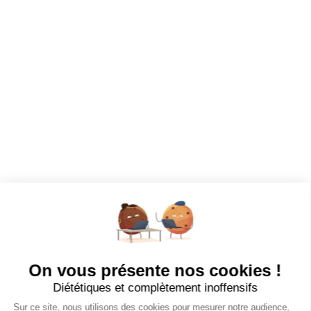
Dashboard
Mes alertes
Mes favoris
EMPLOYEURS
Tous les employeurs
Dashboard
Poster un Job
Ajouter mon salon
À PROPOS
Ajouter mon salon
CGU