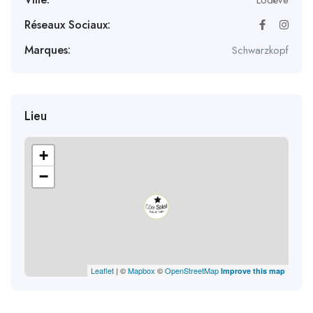
Lodève
Réseaux Sociaux:
Marques:
Schwarzkopf
Lieu
+
−
Leaflet
| ©
Mapbox
©
OpenStreetMap
Improve this map