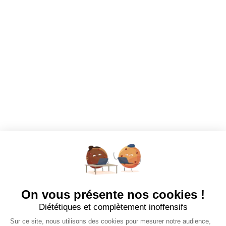
Dashboard
Mes alertes
Mes favoris
EMPLOYEURS
Tous les employeurs
Dashboard
Poster un Job
Ajouter mon salon
À PROPOS
Ajouter mon salon
CGU