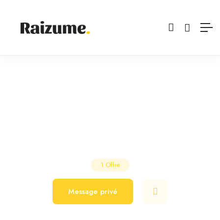
Cap Coiffure
Salon de Coiffure
Saint-Hilaire-de-Riez
1
Offre
Message privé