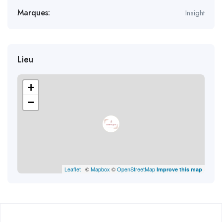
Marques:
Insight
Lieu
+
−
Leaflet
| ©
Mapbox
©
OpenStreetMap
Improve this map