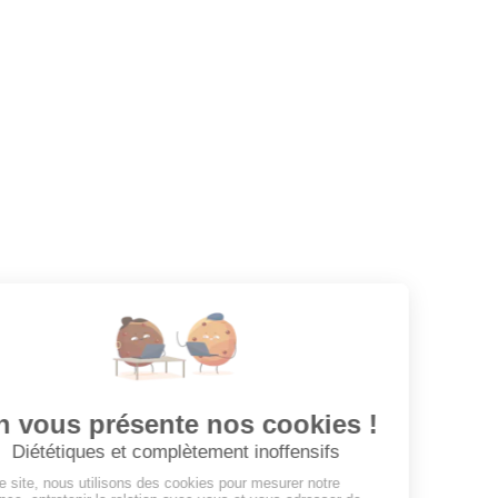
Votre prochaine aventure commence ici !
CANDIDATS
Toutes les annonces
Dashboard
Mes alertes
Mes favoris
EMPLOYEURS
Tous les employeurs