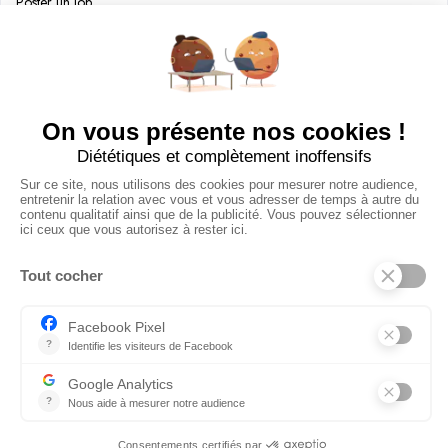
Poster un Job
Ajouter mon salon
À PROPOS
Ajouter mon salon
CGU
Conditions Générales de Vente
Politique de Confidentialité
Mentions Légales
© 2024 Raizume. Tous droits réservés.