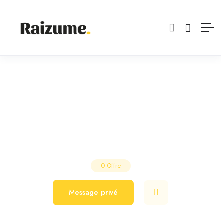
Andy Coiff
Salon de Coiffure
Orsay
0
Offre
Message privé