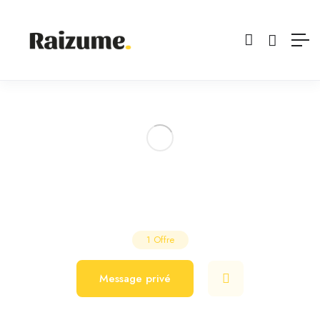
Amélie Coiffure Esthétique
Salon de Coiffure
Vaulx-Milieu
1
Offre
Message privé