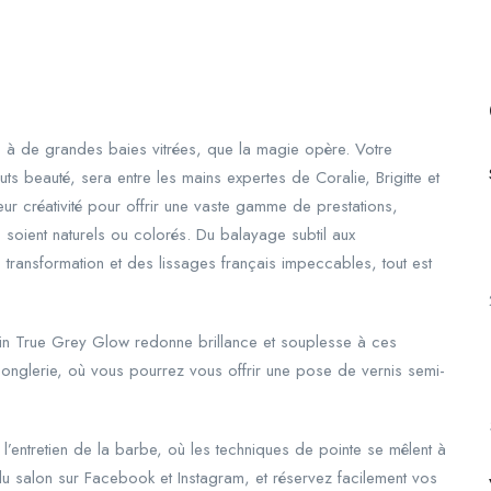
e à de grandes baies vitrées, que la magie opère. Votre
s beauté, sera entre les mains expertes de Coralie, Brigitte et
eur créativité pour offrir une vaste gamme de prestations,
 soient naturels ou colorés. Du balayage subtil aux
ransformation et des lissages français impeccables, tout est
oin True Grey Glow redonne brillance et souplesse à ces
 onglerie, où vous pourrez vous offrir une pose de vernis semi-
entretien de la barbe, où les techniques de pointe se mêlent à
 du salon sur Facebook et Instagram, et réservez facilement vos