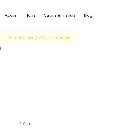
Accueil
Jobs
Salons et Instituts
Blog
Se connecter
/
Créer un compte
Alizé Coiffure
Salon de Coiffure
Poitiers
1
Offre