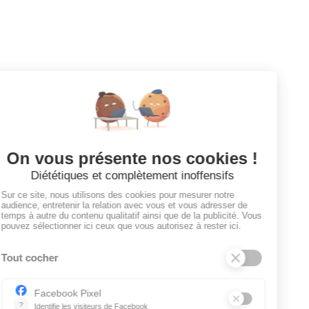
Votre prochaine aventure commence ici !
CANDIDATS
Toutes les annonces
Dashboard
Mes alertes
Mes favoris
EMPLOYEURS
Tous les employeurs
Dashboard
Poster un Job
Ajouter mon salon
À PROPOS